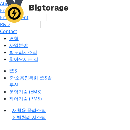
About
Energy
Environment
R&D
Contact
연혁
사업분야
빅토리지소식
찾아오시는 길
ESS
중·소용량특화 ESS솔
루션
운영기술 (EMS)
제어기술 (PMS)
재활용 플라스틱
선별처리 시스템