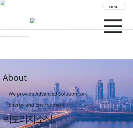
ENG
About
We provide Advanced Solution for
Energy and Environment
빅토리지 소식